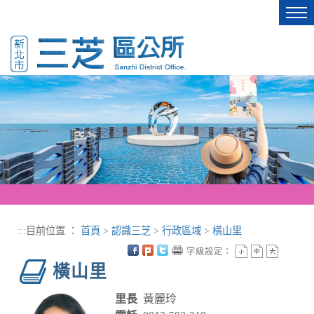
進入內容區塊
Tog
nav
:::
目前位置 ：
首頁
>
認識三芝
>
行政區域
>
橫山里
字級設定：
橫山里
里長
黃麗玲