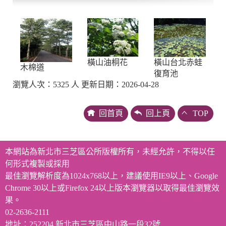
橫山台北赤蛙
橫山油桐花
木棉道
復育池
瀏覽人次：5325 人 更新日期：2026-04-28
回首頁
回上頁
TOP
本網站為新北市三芝區公所版權所有，未經允許，不得以任
何形式複製或採用
最佳瀏覽解析度為1024x768以上，建議使用IE9以上、Google
Chrome 30以上或Firefox 24以上版本瀏覽器以取得最佳瀏覽效
果。
02-2636-2111
地址：252204 新北市三芝區中山路一段32號