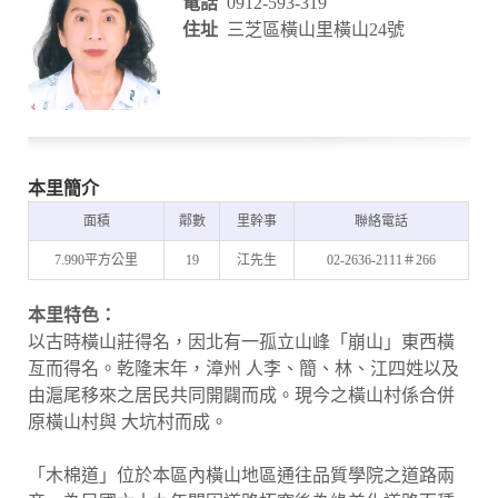
電話
0912-593-319
住址
三芝區橫山里橫山24號
本里簡介
面積
鄰數
里幹事
聯絡電話
7.990平方公里
19
江先生
02-2636-2111＃266
本里特色：
以古時橫山莊得名，因北有一孤立山峰「崩山」東西橫
亙而得名。乾隆末年，漳州 人李、簡、林、江四姓以及
由滬尾移來之居民共同開闢而成。現今之橫山村係合併
原橫山村與 大坑村而成。
「木棉道」位於本區內橫山地區通往品質學院之道路兩