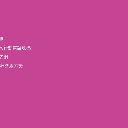
線
案行動電話號碼
詢網
!-社會處方簽