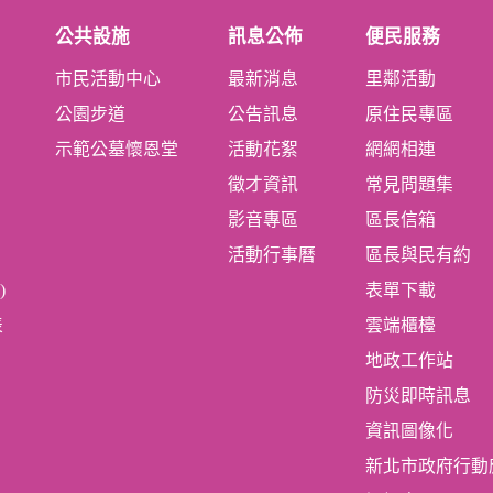
公共設施
訊息公佈
便民服務
市民活動中心
最新消息
里鄰活動
公園步道
公告訊息
原住民專區
示範公墓懷恩堂
活動花絮
網網相連
徵才資訊
常見問題集
影音專區
區長信箱
活動行事曆
區長與民有約
)
表單下載
表
雲端櫃檯
地政工作站
防災即時訊息
資訊圖像化
新北市政府行動