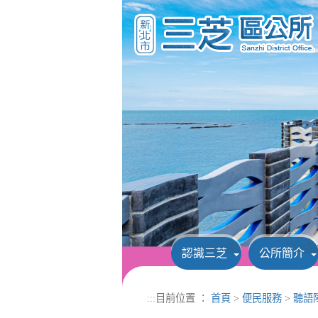
進入內容區塊
認識三芝
公所簡介
:::
目前位置 ：
首頁
>
便民服務
>
聽語