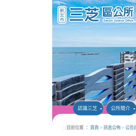
進入內容區塊
認識三芝
公所簡介
:::
目前位置 ：
首頁
>
訊息公佈
>
公告