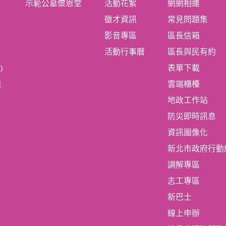
示範公墓懷恩堂
活動花絮
網網相連
徵才資訊
常見問題集
影音專區
區長信箱
活動行事曆
區長與民有約
)
表單下載
表
雲端櫃檯
地政工作站
防災即時訊息
資訊圖像化
新北市政府行動
調解專區
志工專區
新巴士
線上申辦