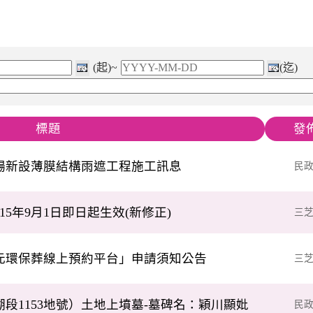
(起)~
(迄)
標題
發
場新設薄膜結構雨遮工程施工訊息
民
5年9月1日即日起生效(新修正)
三
元環保葬線上預約平台」申請須知公告
三
段1153地號）土地上墳墓-墓碑名：穎川顯妣
民