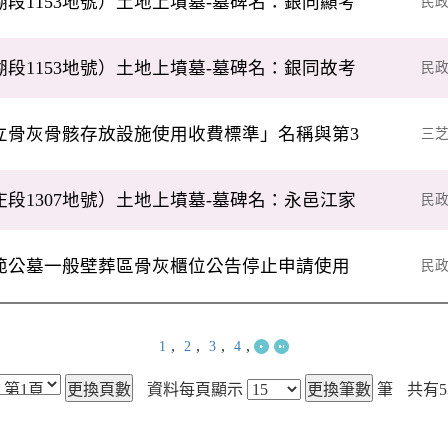
段1153地號）土地上墳墓-墓碑名：銀同顯考
民
段1153地號）土地上墳墓-墓碑名：銀同故考
民
立骨灰骨骸存放設施使用收費標準」名稱與第3
三
附表二
段1307地號）土地上墳墓-墓碑名：永邑江家
民
範公墓一般壁葬區骨灰櫃位公告停止申請使用
民
,
,
,
,
1
2
3
4
資料每頁顯示
筆
共有
5