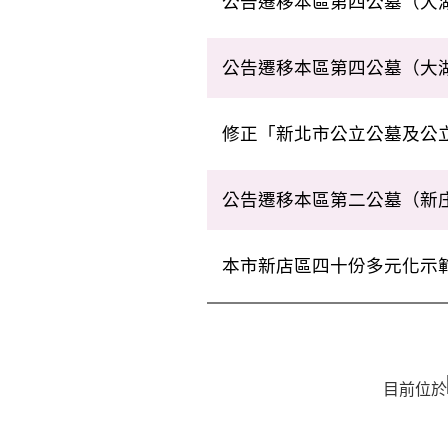
公告遷移本區第四公墓（大湖
葉公之坆墓事項。
公告遷移本區第四公墓（大湖
建廷楊公墓
修正「新北市公立公墓及公
條、第4條、第7條及第2條
公告遷移本區第二公墓（新庄
歷代之佳城事項
本市新店區四十份多元化示
目前位於