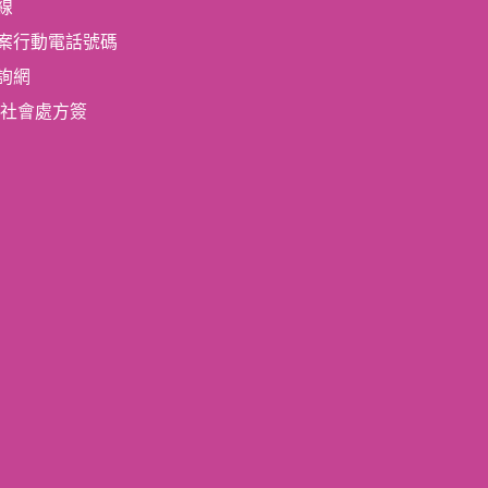
線
案行動電話號碼
詢網
!-社會處方簽