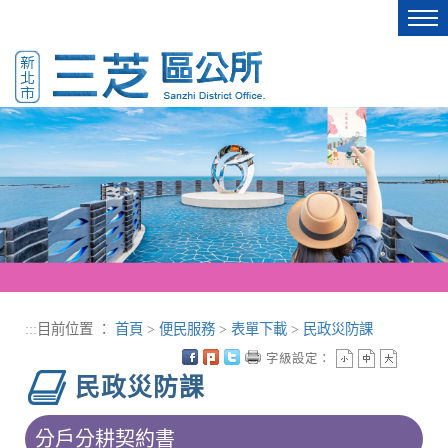
進入內容區塊
Tog
nav
:::
目前位置 ：
首頁
>
便民服務
>
表單下載
>
民政災防課
字級設定：
民政災防課
分戶分耕契約書