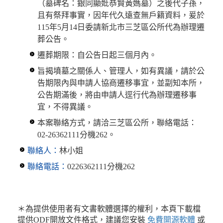
（墓碑名：銀同顯妣恭賢黃媽墓）之後代子孫，
且有祭拜事實，因年代久遠查無戶籍資料，爰於
115年5月14日委請新北市三芝區公所代為辦理遷
葬公告。
遷葬期限：自公告日起三個月內。
旨揭墳墓之關係人、管理人，如有異議，請於公
告期限內與申請人協商遷移事宜，並副知本所，
公告期滿後，將由申請人逕行代為辦理遷移事
宜，不得異議。
本案聯絡方式，請洽三芝區公所，聯絡電話：
02-26362111分機262。
聯絡人：
林小姐
聯絡電話：
0226362111分機262
＊為提供使用者有文書軟體選擇的權利，本頁下載檔
提供ODF開放文件格式，建議您安裝
免費開源軟體
或