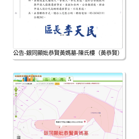
公告-銀同顯妣恭賢黃媽墓-陳氏樓（黃恭賢）