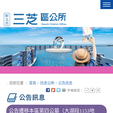
進入內容區塊
Tog
nav
:::
目前位置 ：
首頁
>
訊息公佈
>
公告訊息
字級設定：
公告訊息
公告遷移本區第四公墓（大湖段1153地