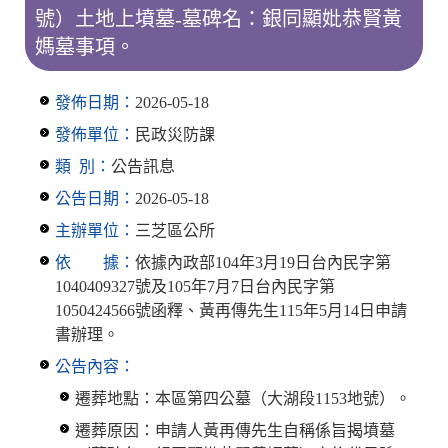
號）土地上墳墓-墓碑名：銀同顯妣恭賢黃
媽墓事項。
發佈日期：
2026-05-18
發佈單位：
民政災防課
類 別：
公告訊息
公告日期：
2026-05-18
主辦單位：
三芝區公所
依 據：
依據內政部104年3月19日台內民字第
1040409327號及105年7月7日台內民字第
1050424566號函釋、黃再傳先生115年5月14日申請
書辦理。
公告內容：
遷葬地點：本區第四公墓（大湖段1153地號）。
遷葬原因：申請人黃再傳先生自稱係旨揭墳墓