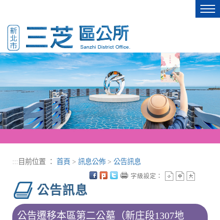
進入內容區塊
Tog
nav
:::
目前位置 ：
首頁
>
訊息公佈
>
公告訊息
字級設定：
公告訊息
公告遷移本區第二公墓（新庄段1307地