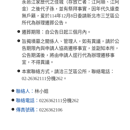
永邑江家歷代之佳城（存放亡者：江阿順、江阿
金）之後代子孫，並有祭拜事實，因年代久遠查
無戶籍，爰於114年12月8日委請新北市三芝區公
所代為辦理遷葬公告。
遷葬期限：自公告日起三個月內。
旨揭墳墓之關係人、管理人，如有異議，請於公
告期限內與申請人協商遷移事宜，並副知本所，
公告期滿後，將由申請人逕行代為辦理遷移事
宜，不得異議。
本案聯絡方式，請洽三芝區公所，聯絡電話：
02-26362111分機262。
聯絡人：
林小姐
聯絡電話：
0226362111分機262
傳真號碼：
0226362106