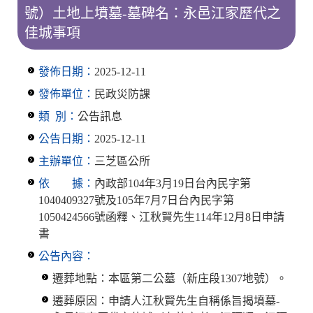
號）土地上墳墓-墓碑名：永邑江家歷代之
佳城事項
發佈日期：
2025-12-11
發佈單位：
民政災防課
類 別：
公告訊息
公告日期：
2025-12-11
主辦單位：
三芝區公所
依 據：
內政部104年3月19日台內民字第
1040409327號及105年7月7日台內民字第
1050424566號函釋、江秋賢先生114年12月8日申請
書
公告內容：
遷葬地點：本區第二公墓（新庄段1307地號）。
遷葬原因：申請人江秋賢先生自稱係旨揭墳墓-