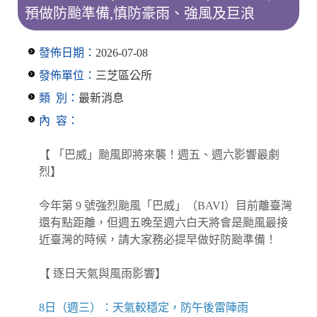
預做防颱準備,慎防豪雨、強風及巨浪
發佈日期：
2026-07-08
發佈單位：
三芝區公所
類 別：
最新消息
內 容：
【 「巴威」颱風即將來襲！週五、週六影響最劇
烈】
今年第 9 號強烈颱風「巴威」（BAVI）目前離臺灣
還有點距離，但週五晚至週六白天將會是颱風最接
近臺灣的時候，請大家務必提早做好防颱準備！
【 逐日天氣與風雨影響】
8日（週三）：天氣較穩定，防午後雷陣雨