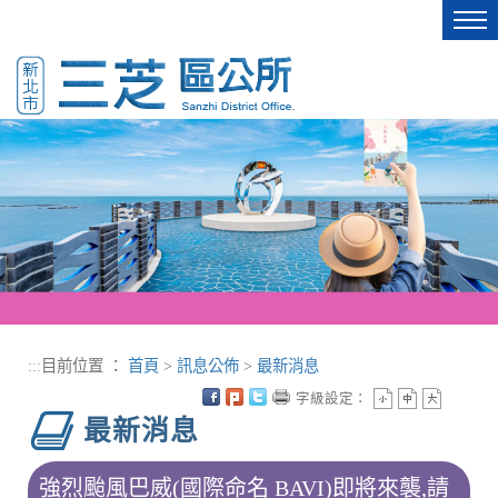
進入內容區塊
Tog
nav
:::
目前位置 ：
首頁
>
訊息公佈
>
最新消息
字級設定：
最新消息
強烈颱風巴威(國際命名 BAVI)即將來襲,請